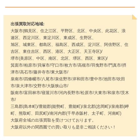
出張買取対応地域:
大阪市(鶴見区、住之江区、平野区、北区、中央区、此花区、浪
速区、西淀川区、東淀川区、東成区、生野区、
旭区、城東区、都島区、福島区、西成区、淀川区、阿倍野区、住
吉区、東住吉区、西区、港区、大正区、天王寺区)/
堺市(美原区、中区、南区、北区、堺区、西区、東区)/
箕面市/柏原市/貝塚市/守口市/枚方市/高槻市/羽曳野市/門真市/摂
津市/高石市/藤井寺市/東大阪市/
泉南市/四條畷市/八尾市/泉佐野市/岸和田市/豊中市/池田市/吹田
市/泉大津市/交野市/大阪狭山市/
阪南市/富田林市/寝屋川市/河内長野市/松原市/大東市/和泉市/茨木
市/
三島郡(島本町)/豊能郡(能勢町、豊能町)/泉北郡(忠岡町)/泉南郡(岬
町、熊取町、田尻町)/南河内郡(千早赤阪村、太子町、河南町)
大阪府全域の出張買取を受けつけております。
大阪府以外の関西圏での買い取りも是非ご相談ください！